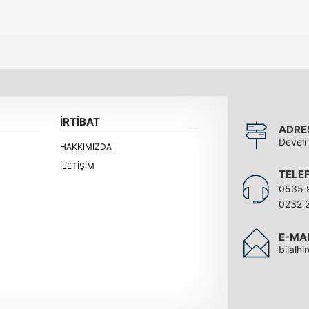
İRTİBAT
ADRE
Develi
HAKKIMIZDA
İLETIŞIM
TELE
0535 
0232 
E-MA
bilalh