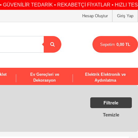
İR TEDARİK • REKABETÇİ FİYATLAR • HIZLI TESLİMAT •
Hesap Oluştur
Giriş Yap
Sepetim
0,00 TL
klet
Ev Gereçleri ve
Elektrik Elektronik ve
Dekorasyon
Aydınlatma
Filtrele
Temizle