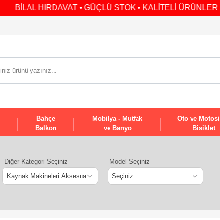
L HIRDAVAT • GÜÇLÜ STOK • KALİTELİ ÜRÜNLER • GÜVENİL
Bahçe
Mobilya - Mutfak
Oto ve Motosi
Balkon
ve Banyo
Bisiklet
Diğer Kategori Seçiniz
Model Seçiniz