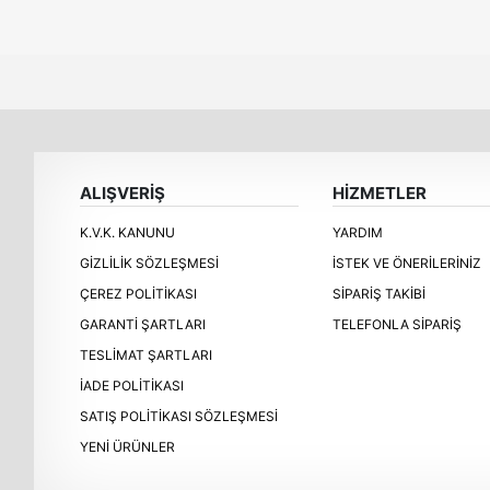
ALIŞVERİŞ
HİZMETLER
K.V.K. KANUNU
YARDIM
GIZLILIK SÖZLEŞMESI
İSTEK VE ÖNERILERINIZ
ÇEREZ POLITIKASI
SIPARIŞ TAKIBI
GARANTI ŞARTLARI
TELEFONLA SIPARIŞ
TESLIMAT ŞARTLARI
İADE POLITIKASI
SATIŞ POLITIKASI SÖZLEŞMESI
YENI ÜRÜNLER