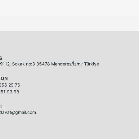
S
 9112. Sokak no:3 35478 Menderes/İzmir Türkiye
FON
956 29 76
251 93 98
IL
irdavat@gmail.com