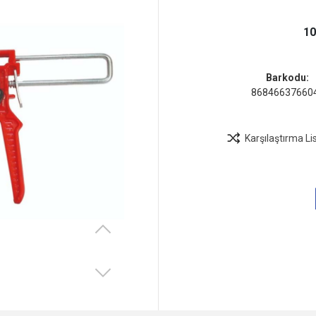
10
Barkodu:
86846637660
Karşılaştırma Li