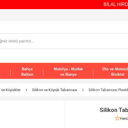
BİLAL HIRDAVAT • 
Bahçe
Mobilya - Mutfak
Oto ve Motosik
Balkon
ve Banyo
Bisiklet
er ve Köpükler
Silikon ve Köpük Tabancası
Silikon Tabancası Plasti
Silikon Ta
Henü