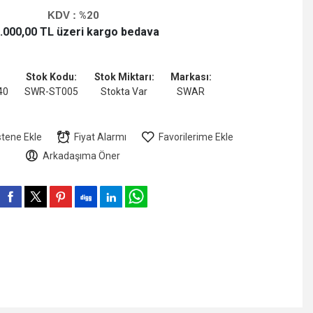
KDV :
%20
.000,00 TL üzeri kargo bedava
Stok Kodu:
Stok Miktarı:
Markası:
40
SWR-ST005
Stokta Var
SWAR
stene Ekle
Fiyat Alarmı
Favorilerime Ekle
Arkadaşıma Öner