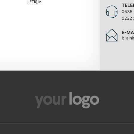
İLETIŞIM
TELE
0535 
0232 
E-MA
bilal