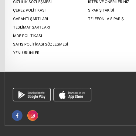
GIZLILIK SÖZLEŞMESI
İSTEK VE ÖNERILERINIZ
ÇEREZ POLITIKASI
SIPARIŞ TAKIBI
GARANTI ŞARTLARI
TELEFONLA SIPARIŞ
TESLIMAT ŞARTLARI
İADE POLITIKASI
SATIŞ POLITIKASI SÖZLEŞMESI
YENI ÜRÜNLER