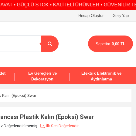
GÜÇLÜ STOK • KALİTELİ ÜRÜNLER • GÜVENİLİR TEDARİK •
Hesap Oluştur
Giriş Yap
Sepetim
0,00 TL
let
Ev Gereçleri ve
Elektrik Elektronik ve
Dekorasyon
Aydınlatma
k Kalın (Epoksi) Swar
bancası Plastik Kalın (Epoksi) Swar
z Değerlendirilmemiş
İlk Sen Değerlendir